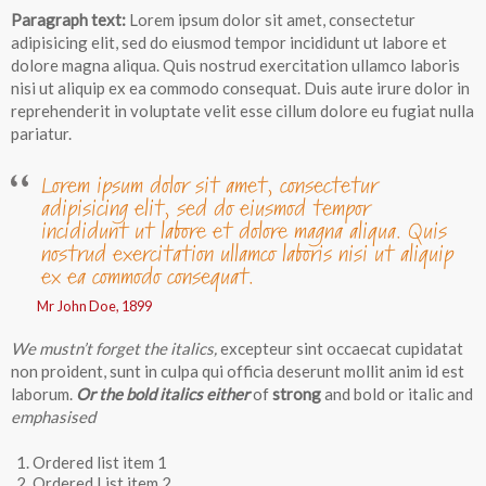
Paragraph text:
Lorem ipsum dolor sit amet, consectetur
adipisicing elit, sed do eiusmod tempor incididunt ut labore et
dolore magna aliqua. Quis nostrud exercitation ullamco laboris
nisi ut aliquip ex ea commodo consequat. Duis aute irure dolor in
reprehenderit in voluptate velit esse cillum dolore eu fugiat nulla
pariatur.
Lorem ipsum dolor sit amet, consectetur
adipisicing elit, sed do eiusmod tempor
incididunt ut labore et dolore magna aliqua. Quis
nostrud exercitation ullamco laboris nisi ut aliquip
ex ea commodo consequat.
Mr John Doe, 1899
We mustn’t forget the italics,
excepteur sint occaecat cupidatat
non proident, sunt in culpa qui officia deserunt mollit anim id est
laborum.
Or the bold italics either
of
strong
and
bold
or
italic
and
emphasised
Ordered list item 1
Ordered List item 2